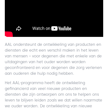
AAL ondersteunt de ontwikkeling van producten en
diensten die echt een verschil maken in het leven
van mensen – voor degenen die met enkele van de
uitdagingen van het ouder worden worden
geconfronteerd en voor degenen die zorg verlenen
aan ouderen die hulp nodig hebben.
Het AAL-programma heeft de ontwikkeling
gefinancierd van veel nieuwe producten en
diensten die zijn ontworpen om ons te helpen ons
leven te blijven leiden zoals we dat willen naarmate
we ouder worden. De ontwikkeling van nieuwe