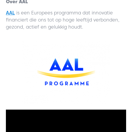
Over AAL
AAL
is een Europees programma dat innovatie
financiert die ons tot op hoge leeftijd verbonden,
gezond, actief en gelukkig houdt.